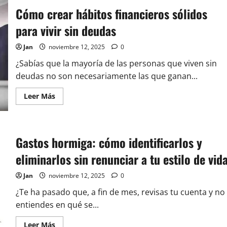
Cómo crear hábitos financieros sólidos
para vivir sin deudas
Jan
noviembre 12, 2025
0
¿Sabías que la mayoría de las personas que viven sin
deudas no son necesariamente las que ganan...
Leer
Leer Más
más
acerca
de
Cómo
crear
hábitos
Gastos hormiga: cómo identificarlos y
financieros
sólidos
eliminarlos sin renunciar a tu estilo de vid
para
vivir
sin
Jan
noviembre 12, 2025
0
deudas
¿Te ha pasado que, a fin de mes, revisas tu cuenta y no
entiendes en qué se...
Leer
Leer Más