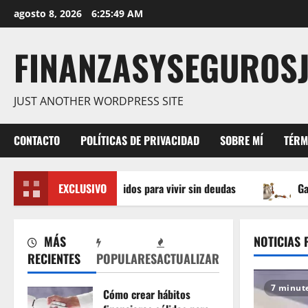
Saltar
agosto 8, 2026
6:25:50 AM
al
contenido
FINANZASYSEGUROS
JUST ANOTHER WORDPRESS SITE
CONTACTO
POLÍTICAS DE PRIVACIDAD
SOBRE MÍ
TÉRM
inancieros sólidos para vivir sin deudas
EXCLUSIVO
Gastos hormiga:
MÁS
NOTICIAS 
RECIENTES
POPULARES
ACTUALIZAR
7 minut
Cómo crear hábitos