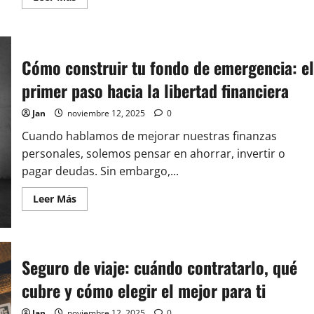
más
acerca
de
Gastos
hormiga:
cómo
Cómo construir tu fondo de emergencia: el
identificarlos
y
primer paso hacia la libertad financiera
eliminarlos
sin
renunciar
Jan
noviembre 12, 2025
0
a
tu
estilo
Cuando hablamos de mejorar nuestras finanzas
de
personales, solemos pensar en ahorrar, invertir o
vida
pagar deudas. Sin embargo,...
Leer
Leer Más
más
acerca
de
Cómo
construir
tu
Seguro de viaje: cuándo contratarlo, qué
fondo
de
cubre y cómo elegir el mejor para ti
emergencia:
el
primer
Jan
noviembre 12, 2025
0