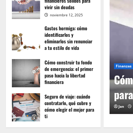
financieros sólidos para
vivir sin deudas
noviembre 12, 2025
0
Gastos hormiga: cómo
identificarlos y
eliminarlos sin renunciar
a tu estilo de vida
Finanzas
noviembre 12, 2025
Gast
Cómo construir tu fondo
0
de emergencia: el primer
os financieros sólidos
elim
paso hacia la libertad
financiera
eudas
vida
noviembre 12, 2025
Seguro de viaje: cuándo
0
contratarlo, qué cubre y
Jan
cómo elegir el mejor para
ti
noviembre 12, 2025
0