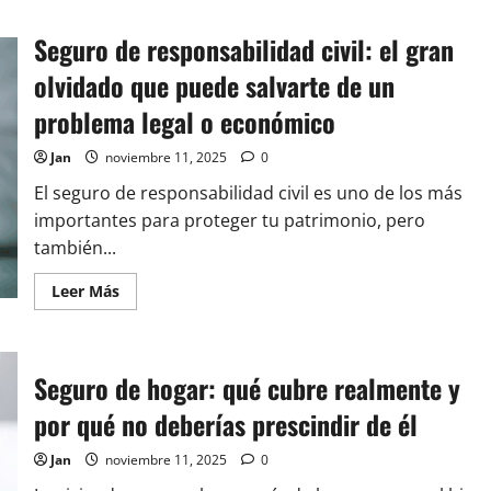
Seguros
opcionales
Seguro de responsabilidad civil: el gran
que
realmente
valen
olvidado que puede salvarte de un
la
pena:
problema legal o económico
cómo
saber
cuáles
Jan
noviembre 11, 2025
0
necesitas
(y
El seguro de responsabilidad civil es uno de los más
cuáles
no)
importantes para proteger tu patrimonio, pero
también...
Leer
Leer Más
más
acerca
de
Seguro
de
Seguro de hogar: qué cubre realmente y
responsabilidad
civil:
el
por qué no deberías prescindir de él
gran
olvidado
que
Jan
noviembre 11, 2025
0
puede
salvarte