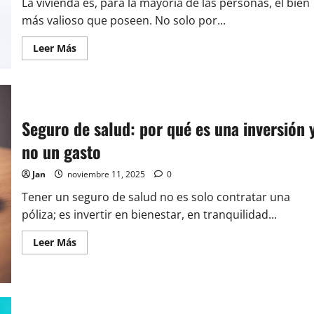
La vivienda es, para la mayoría de las personas, el bien
de
un
más valioso que poseen. No solo por...
problema
legal
Leer
Leer Más
o
más
económico
acerca
de
Seguro
de
hogar:
qué
Seguro de salud: por qué es una inversión 
cubre
realmente
no un gasto
y
por
qué
Jan
noviembre 11, 2025
0
no
deberías
prescindir
Tener un seguro de salud no es solo contratar una
de
póliza; es invertir en bienestar, en tranquilidad...
él
Leer
Leer Más
más
acerca
de
Seguro
de
salud:
por