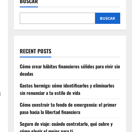
realmente valen la pena:
BUSCAR
cómo saber cuáles
necesitas (y cuáles no)
5
BUSCAR
noviembre 12, 2025
0
RECENT POSTS
Cómo crear hábitos financieros sólidos para vivir sin
deudas
Gastos hormiga: cómo identificarlos y eliminarlos
a
sin renunciar a tu estilo de vida
Cómo construir tu fondo de emergencia: el primer
paso hacia la libertad financiera
Seguro de viaje: cuándo contratarlo, qué cubre y
cómo elegir el mejor para ti