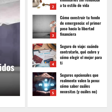
a tu estilo de vida
2
noviembre 12, 2025
Cómo construir tu fondo
0
de emergencia: el primer
paso hacia la libertad
financiera
3
noviembre 12, 2025
Finanzas
Finanzas opcionales
Seguro de viaje: cuándo
0
s y
Cómo construir tu fon
contratarlo, qué cubre y
cómo elegir el mejor para
ti
lo de
emergencia: el primer 
4
noviembre 12, 2025
Seguros opcionales que
0
libertad financiera
realmente valen la pena:
cómo saber cuáles
Jan
noviembre 12, 2025
0
necesitas (y cuáles no)
5
noviembre 12, 2025
Cómo crear hábitos
0
financieros sólidos para