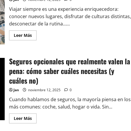
paso
hacia
Viajar siempre es una experiencia enriquecedora:
la
libertad
conocer nuevos lugares, disfrutar de culturas distintas,
financiera
desconectar de la rutina…...
Leer
Leer Más
más
acerca
de
Seguro
de
Seguros opcionales que realmente valen la
viaje:
cuándo
contratarlo,
pena: cómo saber cuáles necesitas (y
qué
cubre
cuáles no)
y
cómo
elegir
Jan
noviembre 12, 2025
0
el
mejor
Cuando hablamos de seguros, la mayoría piensa en los
para
ti
más comunes: coche, salud, hogar o vida. Sin...
Leer
Leer Más
más
acerca
de