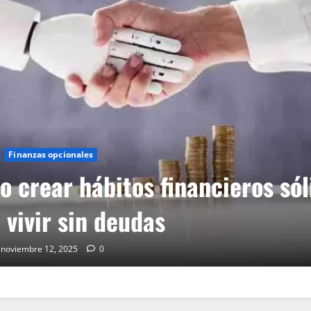
Finanzas opcionales
os hormiga: cómo identificarlo
inarlos sin renunciar a tu esti
noviembre 12, 2025
0