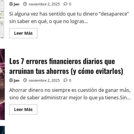
la
Jan
noviembre 2, 2025
0
libertad
financiera
Si alguna vez has sentido que tu dinero “desaparece”
sin saber en qué, o que no logras...
Leer
Leer Más
más
acerca
de
Cómo
crear
rutinas
Los 7 errores financieros diarios que
financieras
semanales
arruinan tus ahorros (y cómo evitarlos)
y
mensuales
para
Jan
noviembre 2, 2025
0
mantener
tus
Ahorrar dinero no siempre es cuestión de ganar más,
finanzas
en
sino de saber administrar mejor lo que ya tienes.Sin...
orden
Leer
Leer Más
más
acerca
de
Los
7