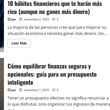
errores
10 hábitos financieros que te harán más
financieros
diarios
rico (aunque no ganes más dinero)
que
arruinan
tus
Jan
noviembre 2, 2025
0
ahorros
(y
La mayoría de las personas cree que para mejorar su
cómo
evitarlos)
situación económica necesita ganar más dinero. Sin...
Leer
Leer Más
más
acerca
de
10
hábitos
financieros
Cómo equilibrar finanzas seguras y
que
te
opcionales: guía para un presupuesto
harán
más
inteligente
rico
(aunque
no
Jan
noviembre 1, 2025
0
ganes
más
Tener un presupuesto efectivo no significa renunciar a
dinero)
lo que disfrutas, sino organizar tus ingresos de maner