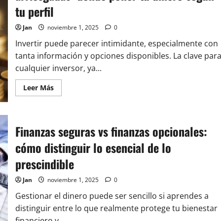
y
tu perfil
los
que
debes
Jan
noviembre 1, 2025
0
evitar
Invertir puede parecer intimidante, especialmente con
tanta información y opciones disponibles. La clave par
cualquier inversor, ya...
Leer
Leer Más
más
acerca
de
Inversiones
seguras
Finanzas seguras vs finanzas opcionales:
vs
inversiones
arriesgadas:
cómo distinguir lo esencial de lo
dónde
poner
prescindible
tu
dinero
según
Jan
noviembre 1, 2025
0
tu
perfil
Gestionar el dinero puede ser sencillo si aprendes a
distinguir entre lo que realmente protege tu bienestar
financiero y...