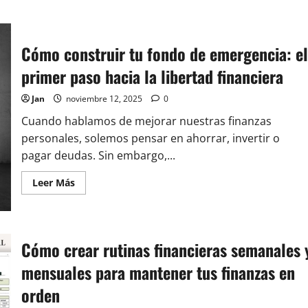
acerca
de
Gastos
hormiga:
cómo
Cómo construir tu fondo de emergencia: el
identificarlos
y
primer paso hacia la libertad financiera
eliminarlos
sin
renunciar
Jan
noviembre 12, 2025
0
a
tu
estilo
Cuando hablamos de mejorar nuestras finanzas
de
personales, solemos pensar en ahorrar, invertir o
vida
pagar deudas. Sin embargo,...
Leer
Leer Más
más
acerca
de
Cómo
construir
tu
Cómo crear rutinas financieras semanales 
fondo
de
mensuales para mantener tus finanzas en
emergencia:
el
primer
orden
paso
hacia