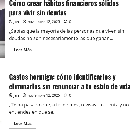
Cómo crear hábitos financieros sólidos
para vivir sin deudas
Jan
noviembre 12, 2025
0
¿Sabías que la mayoría de las personas que viven sin
deudas no son necesariamente las que ganan...
Leer
Leer Más
más
acerca
de
Cómo
crear
hábitos
Gastos hormiga: cómo identificarlos y
financieros
sólidos
eliminarlos sin renunciar a tu estilo de vid
para
vivir
sin
Jan
noviembre 12, 2025
0
deudas
¿Te ha pasado que, a fin de mes, revisas tu cuenta y no
entiendes en qué se...
Leer
Leer Más
más