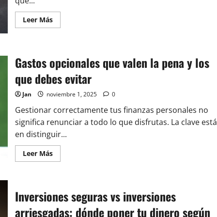
que...
Leer
Leer Más
más
acerca
de
Cómo
equilibrar
Gastos opcionales que valen la pena y los
finanzas
seguras
y
que debes evitar
opcionales:
guía
para
Jan
noviembre 1, 2025
0
un
presupuesto
Gestionar correctamente tus finanzas personales no
inteligente
significa renunciar a todo lo que disfrutas. La clave está
en distinguir...
Leer
Leer Más
más
acerca
de
Gastos
opcionales
Inversiones seguras vs inversiones
que
valen
la
arriesgadas: dónde poner tu dinero según
pena