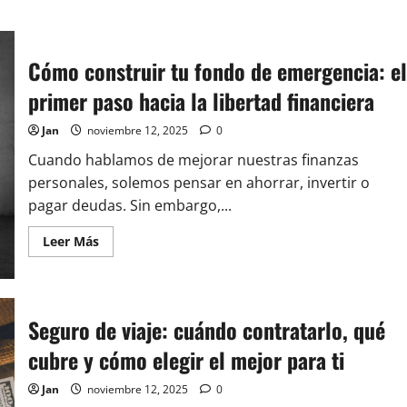
acerca
de
Gastos
hormiga:
cómo
Cómo construir tu fondo de emergencia: el
identificarlos
y
primer paso hacia la libertad financiera
eliminarlos
sin
renunciar
Jan
noviembre 12, 2025
0
a
tu
estilo
Cuando hablamos de mejorar nuestras finanzas
de
personales, solemos pensar en ahorrar, invertir o
vida
pagar deudas. Sin embargo,...
Leer
Leer Más
más
acerca
de
Cómo
construir
tu
Seguro de viaje: cuándo contratarlo, qué
fondo
de
cubre y cómo elegir el mejor para ti
emergencia:
el
primer
Jan
noviembre 12, 2025
0
paso
hacia