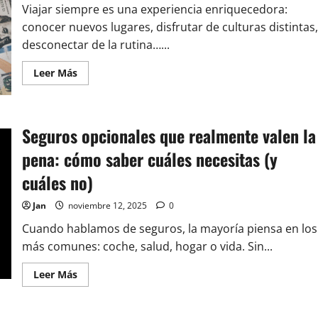
Viajar siempre es una experiencia enriquecedora:
la
libertad
conocer nuevos lugares, disfrutar de culturas distintas,
financiera
desconectar de la rutina…...
Leer
Leer Más
más
acerca
de
Seguro
de
Seguros opcionales que realmente valen la
viaje:
cuándo
contratarlo,
pena: cómo saber cuáles necesitas (y
qué
cubre
cuáles no)
y
cómo
elegir
Jan
noviembre 12, 2025
0
el
mejor
Cuando hablamos de seguros, la mayoría piensa en los
para
ti
más comunes: coche, salud, hogar o vida. Sin...
Leer
Leer Más
más
acerca
de
Seguros