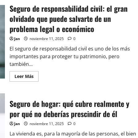
opcionales
Seguro de responsabilidad civil: el gran
que
realmente
valen
olvidado que puede salvarte de un
la
pena:
problema legal o económico
cómo
saber
cuáles
Jan
noviembre 11, 2025
0
necesitas
(y
El seguro de responsabilidad civil es uno de los más
cuáles
no)
importantes para proteger tu patrimonio, pero
también...
Leer
Leer Más
más
acerca
de
Seguro
de
Seguro de hogar: qué cubre realmente y
responsabilidad
civil:
el
por qué no deberías prescindir de él
gran
olvidado
que
Jan
noviembre 11, 2025
0
puede
salvarte
La vivienda es, para la mayoría de las personas, el bien
de