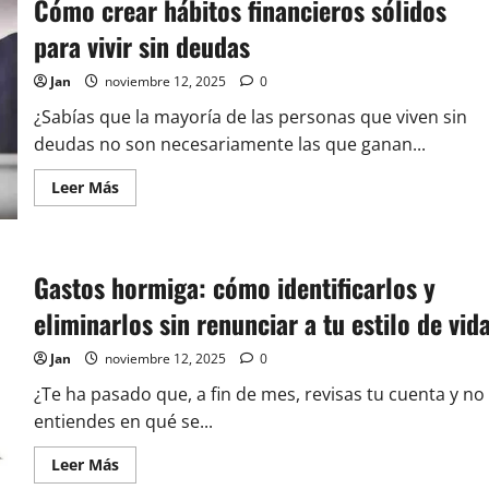
Cómo crear hábitos financieros sólidos
para vivir sin deudas
Jan
noviembre 12, 2025
0
¿Sabías que la mayoría de las personas que viven sin
deudas no son necesariamente las que ganan...
Leer
Leer Más
más
acerca
de
Cómo
crear
hábitos
Gastos hormiga: cómo identificarlos y
financieros
sólidos
eliminarlos sin renunciar a tu estilo de vid
para
vivir
sin
Jan
noviembre 12, 2025
0
deudas
¿Te ha pasado que, a fin de mes, revisas tu cuenta y no
entiendes en qué se...
Leer
Leer Más
más