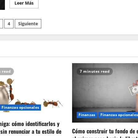
Leer
Leer Más
más
acerca
de
Los
ción
4
Siguiente
seguros
imprescindibles
para
proteger
tu
patrimonio
as
y
tu
familia
s read
7 minutes read
Finanzas opcionales
Finanzas
Finanzas opcionales
iga: cómo identificarlos y
Cómo construir tu fondo de 
sin renunciar a tu estilo de