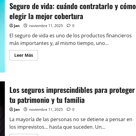
es
Seguro de vida: cuándo contratarlo y cómo
una
inversión
elegir la mejor cobertura
y
no
un
Jan
noviembre 11, 2025
0
gasto
El seguro de vida es uno de los productos financieros
más importantes y, al mismo tiempo, uno...
Leer
Leer Más
más
acerca
de
Seguro
de
vida:
cuándo
Los seguros imprescindibles para proteger
contratarlo
y
tu patrimonio y tu familia
cómo
elegir
la
Jan
noviembre 11, 2025
0
mejor
cobertura
La mayoría de las personas no se detiene a pensar en
los imprevistos… hasta que suceden. Un...