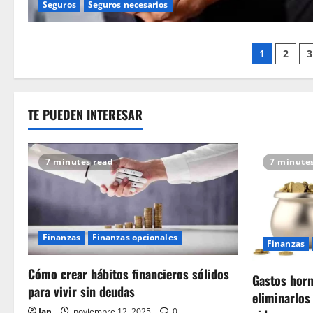
Seguros
Seguros necesarios
Pagina
1
2
3
de
entrad
TE PUEDEN INTERESAR
7 minutes read
7 minute
Finanzas
Finanzas opcionales
Finanzas
Cómo crear hábitos financieros sólidos
Gastos horm
para vivir sin deudas
eliminarlos 
Jan
noviembre 12, 2025
0