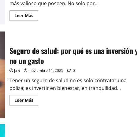
un
más valioso que poseen. No solo por...
problema
legal
Leer
Leer Más
o
más
económico
acerca
de
Seguro
de
hogar:
qué
Seguro de salud: por qué es una inversión 
cubre
realmente
no un gasto
y
por
qué
Jan
noviembre 11, 2025
0
no
deberías
prescindir
Tener un seguro de salud no es solo contratar una
de
póliza; es invertir en bienestar, en tranquilidad...
él
Leer
Leer Más
más
acerca
de
Seguro
de
salud:
por
qué