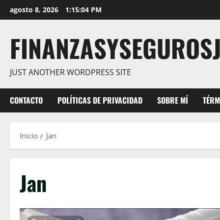
Saltar
agosto 8, 2026
1:15:05 PM
al
contenido
FINANZASYSEGUROS
JUST ANOTHER WORDPRESS SITE
CONTACTO
POLÍTICAS DE PRIVACIDAD
SOBRE MÍ
TÉRM
Inicio
Jan
Jan