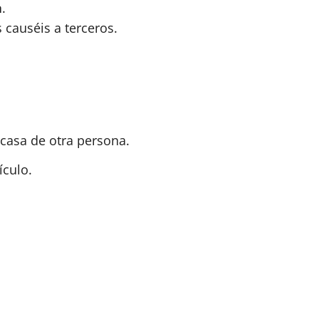
a
.
 causéis a terceros.
casa de otra persona.
ículo.