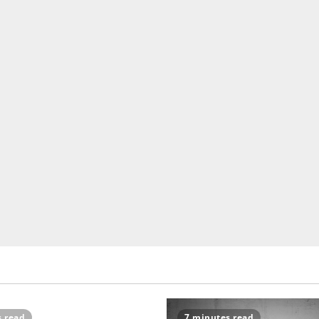
s read
7 minutes read