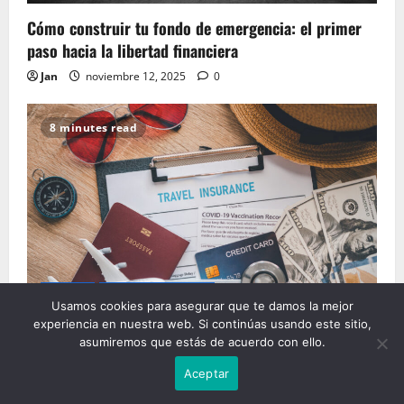
Cómo construir tu fondo de emergencia: el primer
paso hacia la libertad financiera
Jan
noviembre 12, 2025
0
8 minutes read
Seguros
Seguros opcionales
Usamos cookies para asegurar que te damos la mejor
experiencia en nuestra web. Si continúas usando este sitio,
Seguro de viaje: cuándo contratarlo, qué cubre y
asumiremos que estás de acuerdo con ello.
cómo elegir el mejor para ti
Aceptar
Jan
noviembre 12, 2025
0