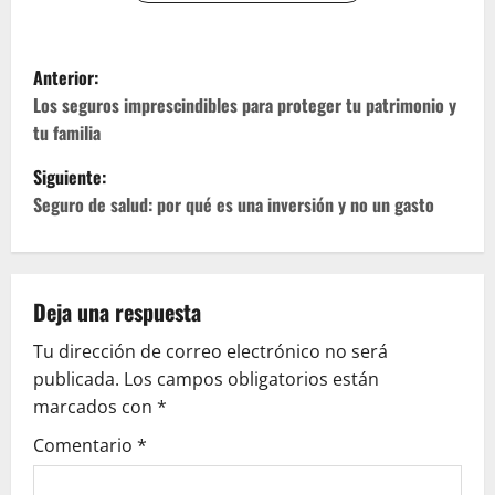
N
Anterior:
a
Los seguros imprescindibles para proteger tu patrimonio y
tu familia
v
Siguiente:
e
Seguro de salud: por qué es una inversión y no un gasto
g
a
Deja una respuesta
c
Tu dirección de correo electrónico no será
publicada.
Los campos obligatorios están
i
marcados con
*
ó
Comentario
*
n