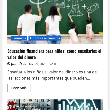
Finanzas
Finanzas opcionales
Educación financiera para niños: cómo enseñarles el
valor del dinero
Jan
octubre 29, 2025
0
Enseñar a los niños el valor del dinero es una de
las lecciones más importantes que pueden...
Leer
Leer Más
más
acerca
de
Educación
financiera
8 minutes read
para