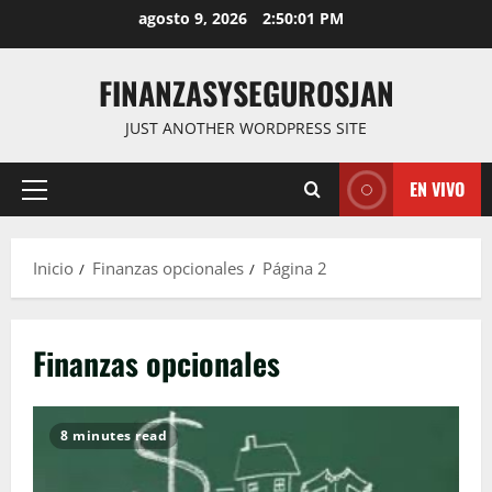
Saltar
agosto 9, 2026
2:50:02 PM
al
contenido
FINANZASYSEGUROSJAN
JUST ANOTHER WORDPRESS SITE
EN VIVO
Menú
principal
Inicio
Finanzas opcionales
Página 2
Finanzas opcionales
8 minutes read