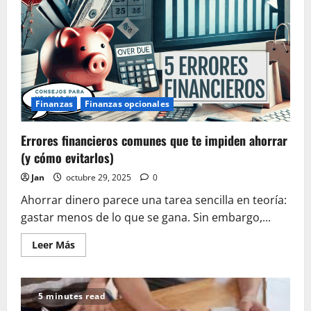
niños:
cómo
enseñarles
el
valor
del
dinero
Finanzas
Finanzas opcionales
Errores financieros comunes que te impiden ahorrar
(y cómo evitarlos)
Jan
octubre 29, 2025
0
Ahorrar dinero parece una tarea sencilla en teoría:
gastar menos de lo que se gana. Sin embargo,...
Leer
Leer Más
más
acerca
de
Errores
financieros
5 minutes read
comunes