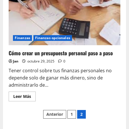
que
te
impiden
ahorrar
(y
cómo
evitarlos)
Finanzas
Finanzas opcionales
Cómo crear un presupuesto personal paso a paso
Jan
octubre 29, 2025
0
Tener control sobre tus finanzas personales no
depende solo de ganar más dinero, sino de
administrarlo de...
Leer
Leer Más
más
acerca
de
Paginación
Cómo
Anterior
1
2
crear
un
de
presupuesto
personal