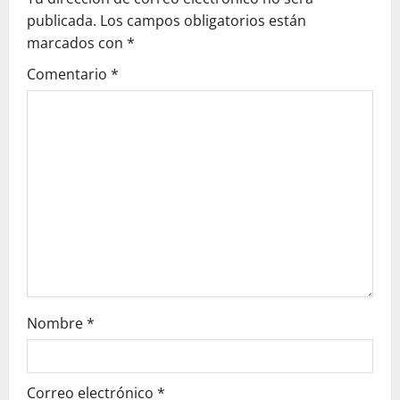
i
publicada.
Los campos obligatorios están
ó
marcados con
*
Comentario
*
n
d
e
e
n
t
r
Nombre
*
a
d
Correo electrónico
*