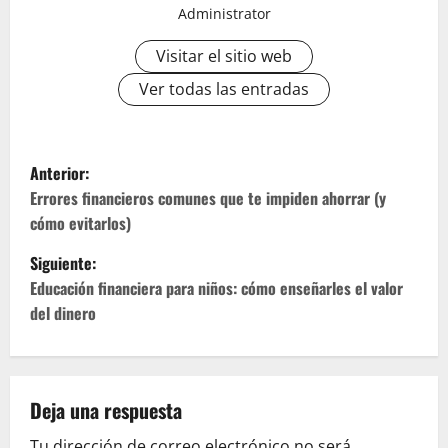
Administrator
Visitar el sitio web
Ver todas las entradas
N
Anterior:
a
Errores financieros comunes que te impiden ahorrar (y
cómo evitarlos)
v
Siguiente:
e
Educación financiera para niños: cómo enseñarles el valor
del dinero
g
a
c
Deja una respuesta
Tu dirección de correo electrónico no será