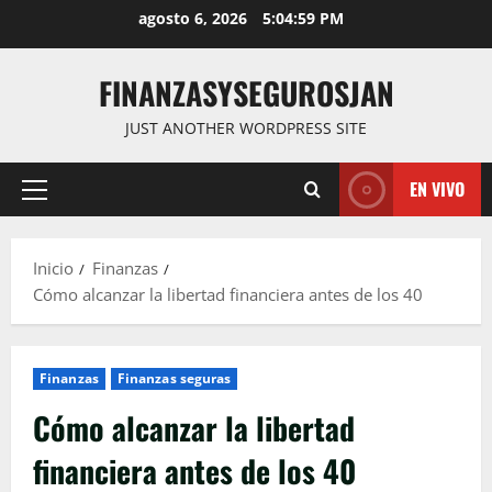
Saltar
agosto 6, 2026
5:05:00 PM
al
contenido
FINANZASYSEGUROSJAN
JUST ANOTHER WORDPRESS SITE
EN VIVO
Menú
principal
Inicio
Finanzas
Cómo alcanzar la libertad financiera antes de los 40
Finanzas
Finanzas seguras
Cómo alcanzar la libertad
financiera antes de los 40