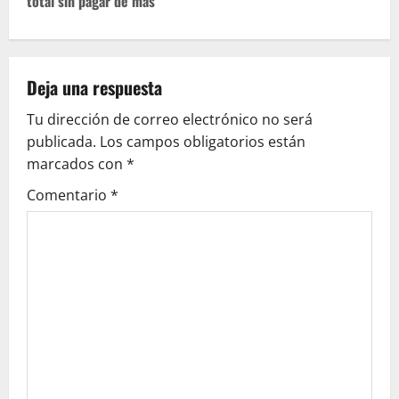
total sin pagar de más
g
a
c
Deja una respuesta
Tu dirección de correo electrónico no será
i
publicada.
Los campos obligatorios están
ó
marcados con
*
Comentario
*
n
d
e
e
n
t