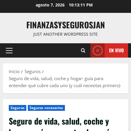
Saltar
agosto 7, 2026
10:13:12 PM
al
contenido
FINANZASYSEGUROSJAN
JUST ANOTHER WORDPRESS SITE
EN VIVO
Menú
principal
Inicio
Seguros
Seguro de vida, salud, coche y hogar: guía para
entender qué cubre cada uno (y cuál necesitas primero)
Seguros
Seguros necesarios
Seguro de vida, salud, coche y