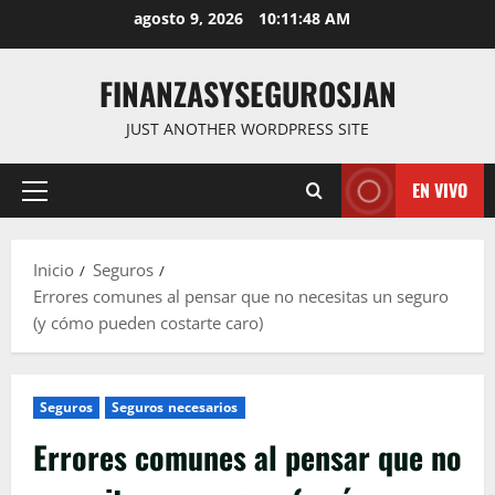
Saltar
agosto 9, 2026
10:11:50 AM
al
contenido
FINANZASYSEGUROSJAN
JUST ANOTHER WORDPRESS SITE
EN VIVO
Menú
principal
Inicio
Seguros
Errores comunes al pensar que no necesitas un seguro
(y cómo pueden costarte caro)
Seguros
Seguros necesarios
Errores comunes al pensar que no