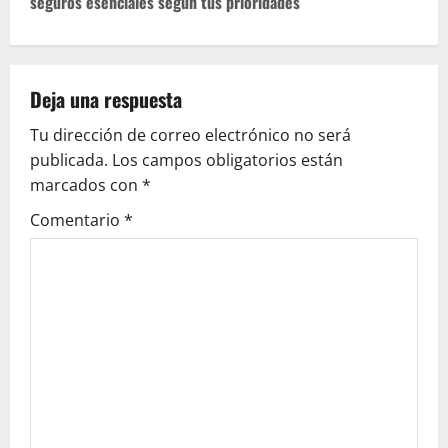
seguros esenciales según tus prioridades
g
a
c
Deja una respuesta
Tu dirección de correo electrónico no será
i
publicada.
Los campos obligatorios están
ó
marcados con
*
Comentario
*
n
d
e
e
n
t